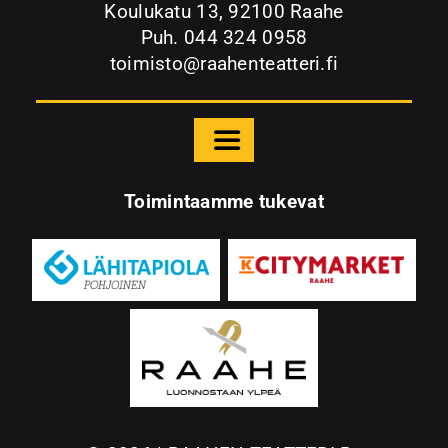
Koulukatu 13, 92100 Raahe
Puh. 044 324 0958
toimisto@raahenteatteri.fi
Toggle
Navigation
Etusivu
Toimintaamme tukevat
Raahen Teatteri
Palvelut
Ohjelmisto
Yhteys