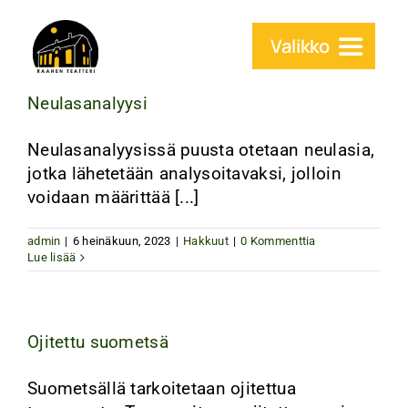
Skip
to
Valikko
content
Neulasanalyysi
Etusivu
Raahen Teatteri
Neulasanalyysissä puusta otetaan neulasia,
jotka lähetetään analysoitavaksi, jolloin
Palvelut
voidaan määrittää [...]
Ohjelmisto
admin
|
6 heinäkuun, 2023
|
Hakkuut
|
0 Kommenttia
Lue lisää
Yhteys
Ojitettu suometsä
Suometsällä tarkoitetaan ojitettua