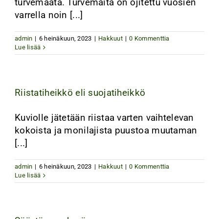
turvemaata. Turvemaita on ojitettu vuosien
varrella noin [...]
admin
|
6 heinäkuun, 2023
|
Hakkuut
|
0 Kommenttia
Lue lisää
Riistatiheikkö eli suojatiheikkö
Kuviolle jätetään riistaa varten vaihtelevan
kokoista ja monilajista puustoa muutaman
[...]
admin
|
6 heinäkuun, 2023
|
Hakkuut
|
0 Kommenttia
Lue lisää