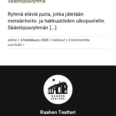
Säästöpuuryhmä
Ryhmä eläviä puita, jotka jätetään
metsänhoito- ja hakkuutöiden ulkopuolelle.
Säästöpuuryhmän [...]
admin
|
6 heinäkuun, 2023
|
Hakkuut
|
0 Kommenttia
Lue lisää
Raahen Teatteri