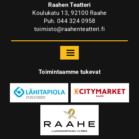
Raahen Teatteri
Koulukatu 13, 92100 Raahe
Puh. 044 324 0958
toimisto@raahenteatteri.fi
Toggle
Navigation
Etusivu
Toimintaamme tukevat
Raahen Teatteri
Palvelut
Ohjelmisto
Yhteys