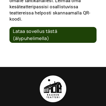
omalle tähtikartallesi. Leimaa oma
kesäteatteripassisi osallistuvissa
teattereissa helposti skannaamalla QR-
koodi.
Lataa sovellus tästä
(älypuhelimella)