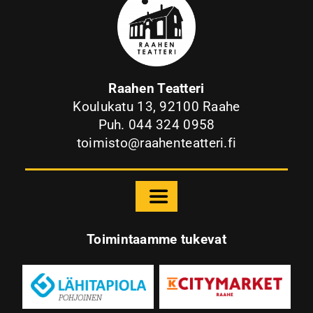
Raahen Teatteri
Koulukatu 13, 92100 Raahe
Puh. 044 324 0958
toimisto@raahenteatteri.fi
Toggle
Navigation
Etusivu
Toimintaamme tukevat
Raahen Teatteri
Palvelut