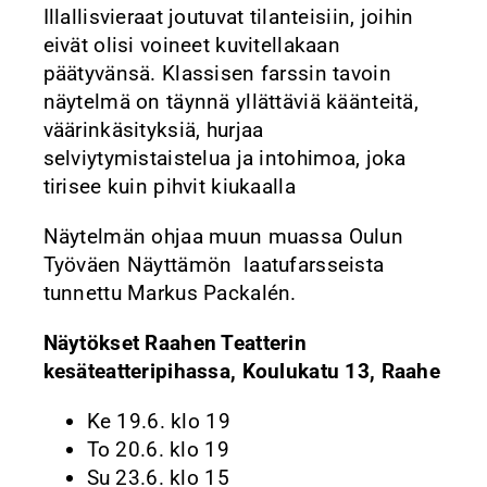
Illallisvieraat joutuvat tilanteisiin, joihin
eivät olisi voineet kuvitellakaan
päätyvänsä. Klassisen farssin tavoin
näytelmä on täynnä yllättäviä käänteitä,
väärinkäsityksiä, hurjaa
selviytymistaistelua ja intohimoa, joka
tirisee kuin pihvit kiukaalla
Näytelmän ohjaa muun muassa Oulun
Työväen Näyttämön laatufarsseista
tunnettu Markus Packalén.
Näytökset Raahen Teatterin
kesäteatteripihassa, Koulukatu 13, Raahe
Ke 19.6. klo 19
To 20.6. klo 19
Su 23.6. klo 15