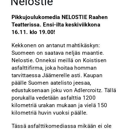
Nelostie
Pikkujoulukomedia NELOSTIE Raahen
Teatterissa. Ensi-ilta keskiviikkona
16.11. klo 19.00!
Kekkonen on antanut mahtikäskyn:
Suomeen on saatava neljäs maantie.
Nelostie. Onneksi meillä on Koistisen
asfalttifirma, joka hoitaa homman
tarvittaessa Jäämerelle asti. Kaupan
päälle Suomen aatelisto jeesaa,
edustuksenaan joku von Adlercroitz. Tällä
porukalla vedetään asfalttia 1200
kilometriä urakan mukaan ja vielä 150
kilometriä huvin vuoksi päälle.
Tässä asfalttikomediassa mikään ei ole