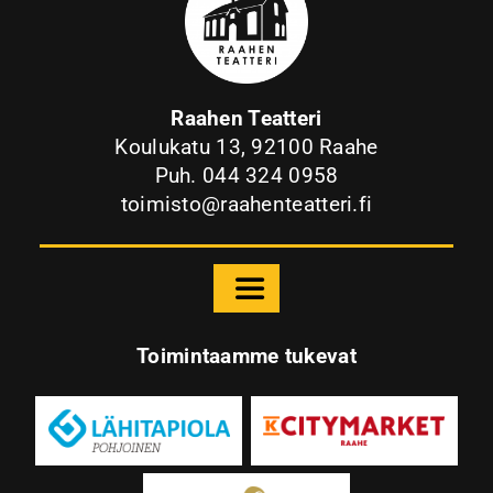
Raahen Teatteri
Koulukatu 13, 92100 Raahe
Puh. 044 324 0958
toimisto@raahenteatteri.fi
Toggle
Navigation
Etusivu
Toimintaamme tukevat
Raahen Teatteri
Palvelut
Ohjelmisto