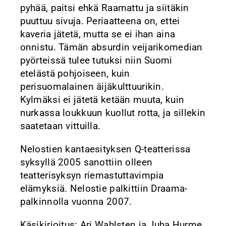
pyhää, paitsi ehkä Raamattu ja siitäkin
puuttuu sivuja. Periaatteena on, ettei
kaveria jätetä, mutta se ei ihan aina
onnistu. Tämän absurdin veijarikomedian
pyörteissä tulee tutuksi niin Suomi
etelästä pohjoiseen, kuin
perisuomalainen äijäkulttuurikin.
Kylmäksi ei jätetä ketään muuta, kuin
nurkassa loukkuun kuollut rotta, ja sillekin
saatetaan vittuilla.
Nelostien kantaesityksen Q-teatterissa
syksyllä 2005 sanottiin olleen
teatterisyksyn riemastuttavimpia
elämyksiä. Nelostie palkittiin Draama-
palkinnolla vuonna 2007.
Käsikirjoitus: Ari Wahlsten ja Juha Hurme